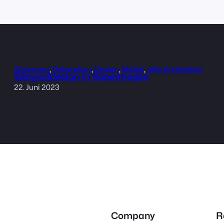
Allgemein
, 
Dekoration
, 
Design
, 
Möbel
, 
tolle Architektur
3daysofdesign in Kopenhagen
22. Juni 2023
Company
R