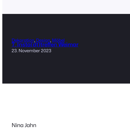
Dekoration
, 
Design
, 
Möbel
7. Insta(dt)treffen Weimar
23. November 2023
Nina Jahn