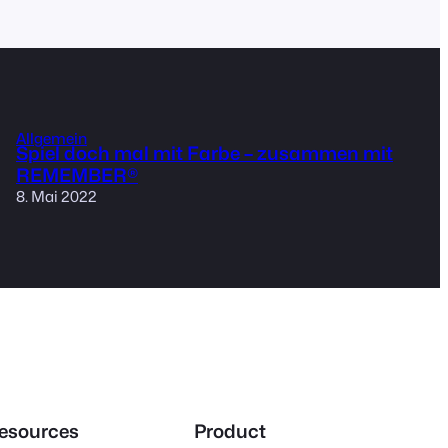
Allgemein
Spiel doch mal mit Farbe – zusammen mit
REMEMBER®
8. Mai 2022
esources
Product