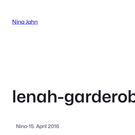
Zum
Inhalt
Nina Jahn
springen
lenah-garderob
Nina
·
15. April 2016