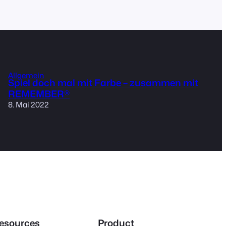
Allgemein
Spiel doch mal mit Farbe – zusammen mit
REMEMBER®
8. Mai 2022
esources
Product