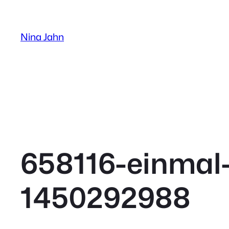
Zum
Inhalt
Nina Jahn
springen
658116-einmal-
1450292988