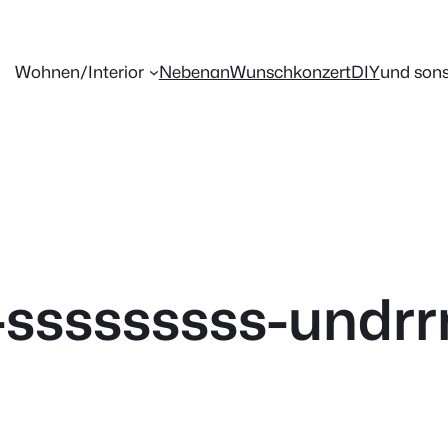
Wohnen/Interior
Nebenan
Wunschkonzert
DIY
und sons
sssssssss-undrrr