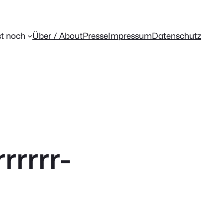
t noch
Über / About
Presse
Impressum
Datenschutz
rrrrr-