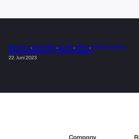
Allgemein
, 
Dekoration
, 
Design
, 
Möbel
, 
tolle Architektur
3daysofdesign in Kopenhagen
22. Juni 2023
Company
R