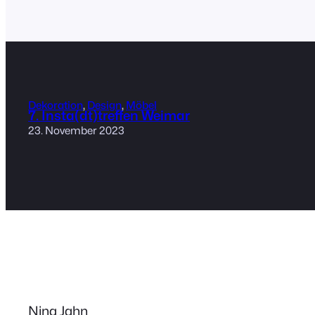
Dekoration
, 
Design
, 
Möbel
7. Insta(dt)treffen Weimar
23. November 2023
Nina Jahn