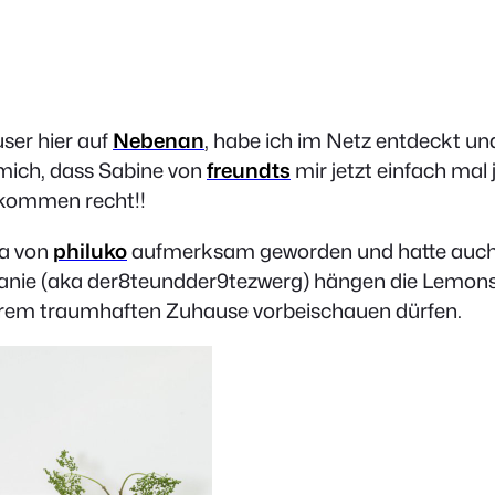
er hier auf
Nebenan
, habe ich im Netz entdeckt und
mich, dass Sabine von
freundts
mir jetzt einfach mal
llkommen recht!!
ia von
philuko
aufmerksam geworden und hatte auch 
ephanie (aka der8teundder9tezwerg) hängen die Lemons
n eurem traumhaften Zuhause vorbeischauen dürfen.