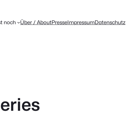
t noch
Über / About
Presse
Impressum
Datenschutz
eries