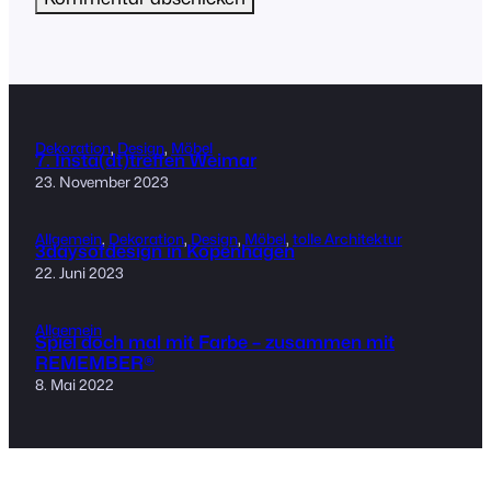
Dekoration
, 
Design
, 
Möbel
7. Insta(dt)treffen Weimar
23. November 2023
Allgemein
, 
Dekoration
, 
Design
, 
Möbel
, 
tolle Architektur
3daysofdesign in Kopenhagen
22. Juni 2023
Allgemein
Spiel doch mal mit Farbe – zusammen mit
REMEMBER®
8. Mai 2022