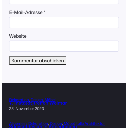
E-Mail-Adresse
*
Website
Dekoration
, 
Design
, 
Möbel
7. Insta(dt)treffen Weimar
23. November 2023
Allgemein
, 
Dekoration
, 
Design
, 
Möbel
, 
tolle Architektur
3daysofdesign in Kopenhagen