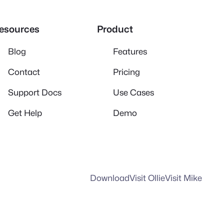
esources
Product
Blog
Features
Contact
Pricing
Support Docs
Use Cases
Get Help
Demo
Download
Visit Ollie
Visit Mike