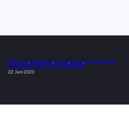
Allgemein
, 
Dekoration
, 
Design
, 
Möbel
, 
tolle Architektur
3daysofdesign in Kopenhagen
22. Juni 2023