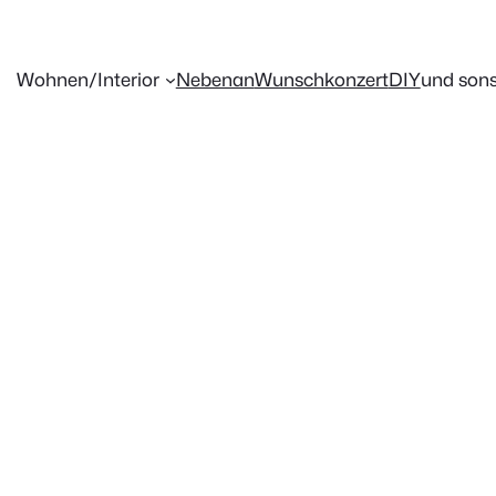
Wohnen/Interior
Nebenan
Wunschkonzert
DIY
und sons