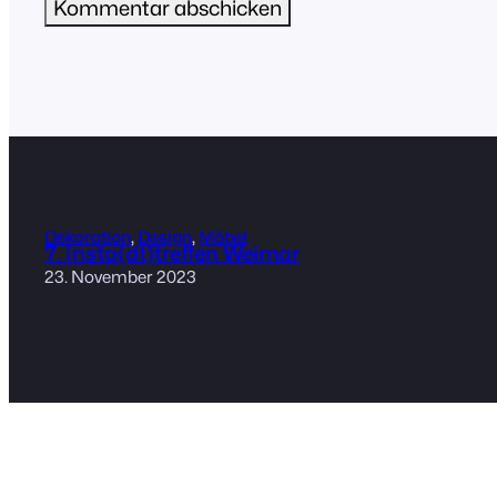
Dekoration
, 
Design
, 
Möbel
7. Insta(dt)treffen Weimar
23. November 2023