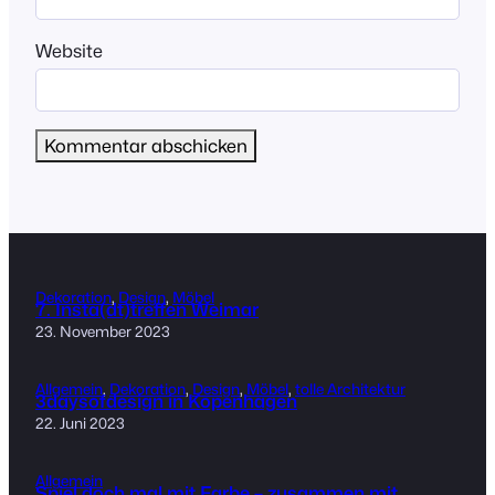
Website
Dekoration
, 
Design
, 
Möbel
7. Insta(dt)treffen Weimar
23. November 2023
Allgemein
, 
Dekoration
, 
Design
, 
Möbel
, 
tolle Architektur
3daysofdesign in Kopenhagen
22. Juni 2023
Allgemein
Spiel doch mal mit Farbe – zusammen mit