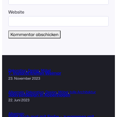
Website
Dekoration
, 
Design
, 
Möbel
7. Insta(dt)treffen Weimar
23. November 2023
Allgemein
, 
Dekoration
, 
Design
, 
Möbel
, 
tolle Architektur
3daysofdesign in Kopenhagen
22. Juni 2023
Allgemein
Spiel doch mal mit Farbe – zusammen mit