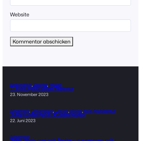
Website
Dekoration
, 
Design
, 
Möbel
7. Insta(dt)treffen Weimar
23. November 2023
Allgemein
, 
Dekoration
, 
Design
, 
Möbel
, 
tolle Architektur
3daysofdesign in Kopenhagen
22. Juni 2023
Allgemein
Spiel doch mal mit Farbe – zusammen mit