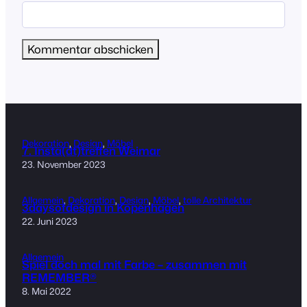
Dekoration
, 
Design
, 
Möbel
7. Insta(dt)treffen Weimar
23. November 2023
Allgemein
, 
Dekoration
, 
Design
, 
Möbel
, 
tolle Architektur
3daysofdesign in Kopenhagen
22. Juni 2023
Allgemein
Spiel doch mal mit Farbe – zusammen mit
REMEMBER®
8. Mai 2022