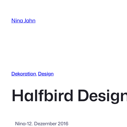
Zum
Inhalt
Nina Jahn
springen
Dekoration
, 
Design
Halfbird Desig
Nina
·
12. Dezember 2016