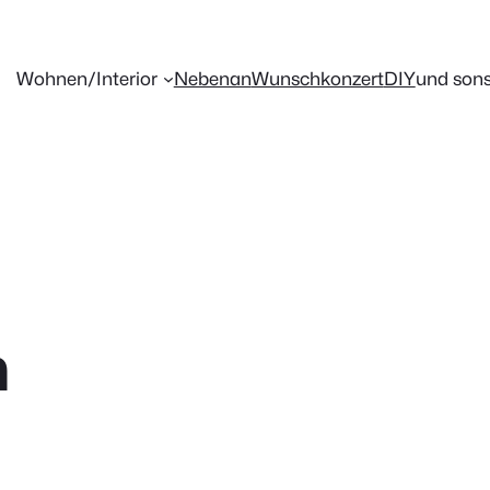
Wohnen/Interior
Nebenan
Wunschkonzert
DIY
und sons
n